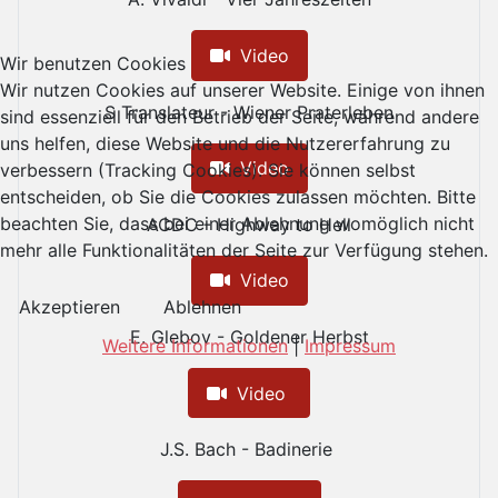
Video
Wir benutzen Cookies
Wir nutzen Cookies auf unserer Website. Einige von ihnen
S Translateur - Wiener Praterleben
sind essenziell für den Betrieb der Seite, während andere
uns helfen, diese Website und die Nutzererfahrung zu
Video
verbessern (Tracking Cookies). Sie können selbst
entscheiden, ob Sie die Cookies zulassen möchten. Bitte
beachten Sie, dass bei einer Ablehnung womöglich nicht
ACDC - Highway to Hell
mehr alle Funktionalitäten der Seite zur Verfügung stehen.
Video
Akzeptieren
Ablehnen
E. Glebov - Goldener Herbst
Weitere Informationen
|
Impressum
Video
J.S. Bach - Badinerie