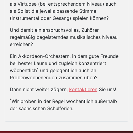
als
Virtuose (bei entsprechendem Niveau) auch
als Solist die jeweils passende S
timme
(instrumental oder Gesang) spielen können?
Und damit e
in anspruchsvolles, Zuhörer
regelmäßig begeisterndes
musikalisches Niveau
erreichen?
Ein
Akkordeon-Orchestern, in dem gute
Freunde
bei bester Laune und
zugleich konzentriert
*
wöchentlich
u
nd gelegentlich auch an
P
robenwochenenden zusammen
üben?
Dann nicht weiter zögern,
kontaktieren
Sie uns!
*
Wir proben in der Regel wöchentlich außerhalb
der sächsischen Schulferien.